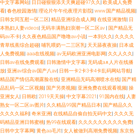
中文字幕网站
|
日日碰狠狠添天天爽超碰97久久
|
欧美成人免费
看
|
春色校园激情
|
理论片午午伦夜理片影院
|
www.国产精品视频
|
日韩女同互慰一区二区
|
精品亚洲综合成人网
|
在线亚洲激情
|
日
本熟妇人妻videos
|
无码丰满熟妇浪潮一区二区av
|
国产精品无
码av不卡
|
久久夜色精品国产噜噜av小说
|
一本到久久
|
久久久久
青草线蕉综合超碰
|
哺乳喂奶一二三区乳
|
天天舔夜夜操
|
日本成
人免费视频
|
aaa在线视频
|
av无码欧洲亚洲电影网
|
久久人久久
|
日韩av在线免费观看
|
日韩激情中文字幕
|
无码成a∧人片在线播
放
|
亚洲aⅴ综合av国产八av
|
日韩一卡2卡3卡4卡乱码网站导航
|
精品国产情侣高潮露脸在线
|
亚洲精品无码高潮喷水在线
|
国产精
品乱码一区二区视频
|
国产另类视频
|
亚洲免费在线观看视频
|
操
亚洲女人
|
日韩欧
|
2019天天操
|
中文字幕2021
|
91国内在线
|
人妻
熟女一区二区aⅴ图片
|
久久精品99国产精品日本
|
国产精品久久
久久久久福利
|
奇米亚洲
|
在线精品自偷自拍无码中文
|
久久久无
码精品亚洲日韩蜜桃
|
热99在线观看
|
久久久久久久久久久免费
|
日韩中文字幕网
|
黄色aa毛片
|
女人被做到高潮免费视频
|
东京热