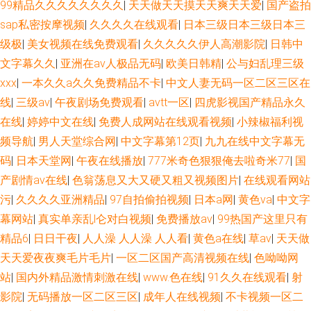
99精品久久久久久久久久
|
天天做天天摸天天爽天天爱
|
国产盗拍
sap私密按摩视频
|
久久久久在线观看
|
日本三级日本三级日本三
级极
|
美女视频在线免费观看
|
久久久久久伊人高潮影院
|
日韩中
文字幕久久
|
亚洲在av人极品无码
|
欧美日韩精
|
公与妇乱理三级
xxx
|
一本久久a久久免费精品不卡
|
中文人妻无码一区二区三区在
线
|
三级av
|
午夜剧场免费观看
|
avtt一区
|
四虎影视国产精品永久
在线
|
婷婷中文在线
|
免费人成网站在线观看视频
|
小辣椒福利视
频导航
|
男人天堂综合网
|
中文字幕第12页
|
九九在线中文字幕无
码
|
日本天堂网
|
午夜在线播放
|
777米奇色狠狠俺去啦奇米77
|
国
产剧情av在线
|
色翁荡息又大又硬又粗又视频图片
|
在线观看网站
污
|
久久久久亚洲精品
|
97自拍偷拍视频
|
日本a网
|
黄色va
|
中文字
幕网站
|
真实单亲乱l仑对白视频
|
免费播放av
|
99热国产这里只有
精品6
|
日日干夜
|
人人澡 人人澡 人人看
|
黄色a在线
|
草av
|
天天做
天天爱夜夜爽毛片毛片
|
一区二区国产高清视频在线
|
色呦呦网
站
|
国内外精品激情刺激在线
|
www.色在线
|
91久久在线观看
|
射
影院
|
无码播放一区二区三区
|
成年人在线视频
|
不卡视频一区二