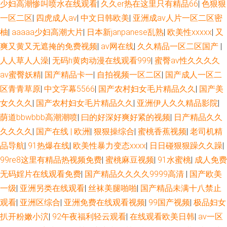
少妇高潮惨叫喷水在线观看
|
久久er热在这里只有精品66
|
色狠狠
一区二区
|
四虎成人av
|
中文日韩欧美
|
亚洲成av人片一区二区密
柚
|
aaaaa少妇高潮大片
|
日本新janpanese乱熟
|
欧美性xxxxx
|
又
爽又黄又无遮掩的免费视频
|
av网在线
|
久久精品一区二区国产
|
人人草人人澡
|
无码h黄肉动漫在线观看999
|
蜜臀av性久久久久
av蜜臀妖精
|
国产精品卡一
|
自拍视频一区二区
|
国产成人一区二
区青青草原
|
中文字幕5566
|
国产农村妇女毛片精品久久
|
国产美
女久久久
|
国产农村妇女毛片精品久久
|
亚洲伊人久久精品影院
|
荫道bbwbbb高潮潮喷
|
曰的好深好爽好紧的视频
|
日产精品久久
久久久久
|
国产在线 | 欧洲
|
狠狠操综合
|
蜜桃香蕉视频
|
老司机精
品导航
|
91热爆在线
|
欧美性暴力变态xxxx
|
日日碰狠狠躁久久躁
|
99re8这里有精品热视频免费
|
蜜桃麻豆视频
|
91水蜜桃
|
成人免费
无码婬片在线观看免费
|
国产精品久久久久9999高清
|
国产欧美
一级
|
亚洲另类在线观看
|
丝袜美腿啪啪
|
国产精品未满十八禁止
观看
|
亚洲区综合
|
亚洲免费在线观看视频
|
99国产视频
|
极品妇女
扒开粉嫩小泬
|
92午夜福利轻云观看
|
在线观看欧美日韩
|
av一区