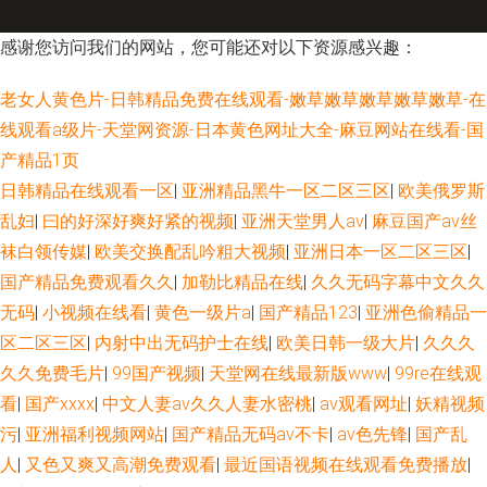
感谢您访问我们的网站，您可能还对以下资源感兴趣：
老女人黄色片-日韩精品免费在线观看-嫩草嫩草嫩草嫩草嫩草-在
线观看a级片-天堂网资源-日本黄色网址大全-麻豆网站在线看-国
产精品1页
日韩精品在线观看一区
|
亚洲精品黑牛一区二区三区
|
欧美俄罗斯
乱妇
|
曰的好深好爽好紧的视频
|
亚洲天堂男人av
|
麻豆国产av丝
袜白领传媒
|
欧美交换配乱吟粗大视频
|
亚洲日本一区二区三区
|
国产精品免费观看久久
|
加勒比精品在线
|
久久无码字幕中文久久
无码
|
小视频在线看
|
黄色一级片a
|
国产精品123
|
亚洲色偷精品一
区二区三区
|
内射中出无码护士在线
|
欧美日韩一级大片
|
久久久
久久免费毛片
|
99国产视频
|
天堂网在线最新版www
|
99re在线观
看
|
国产xxxx
|
中文人妻av久久人妻水密桃
|
av观看网址
|
妖精视频
污
|
亚洲福利视频网站
|
国产精品无码av不卡
|
av色先锋
|
国产乱
人
|
又色又爽又高潮免费观看
|
最近国语视频在线观看免费播放
|