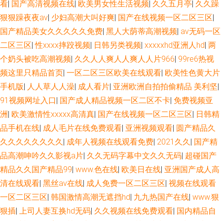
看
|
国产高清视频在线
|
欧美男女性生活视频
|
久久五月亭
|
久久躁
狠狠躁夜夜av
|
少妇高潮大叫好爽
|
国产在线视频一区二区三区
|
国产精品美女久久久久久免费
|
黑人大荫蒂高潮视频
|
av无码一区
二区三区
|
性xxxx摔跤视频
|
日韩另类视频
|
xxxxxhd亚洲人hd
|
两
个奶头被吃高潮视频
|
久久人人爽人人爽人人片966
|
99re6热视
频这里只精品首页
|
一区二区三区欧美在线观看
|
欧美性色黄大片
手机版
|
人人草人人澡
|
成人看片
|
亚洲欧洲自拍拍偷精品 美利坚
|
91视频网址入口
|
国产成人精品视频一区二区不卡
|
免费视频亚
洲
|
欧美激情性xxxxx高清真
|
国产在线视频一区二区三区
|
日韩精
品手机在线
|
成人毛片在线免费观看
|
亚洲视频观看
|
圆产精品久
久久久久久久久久
|
成年人视频在线观看免费
|
2021久久
|
国产精
品高潮呻吟久久影视a片
|
久久无码字幕中文久久无码
|
超碰国产
精品久久国产精品99
|
www.色在线
|
欧美日在线
|
亚洲国产成人高
清在线观看
|
黑丝av在线
|
成人免费一区二区三区
|
视频在线观看
一区二区三区
|
韩国激情高潮无遮挡hd
|
九九热国产在线
|
www.狠
狠插
|
上司人妻互换hd无码
|
久久视频在线免费观看
|
国内精品自