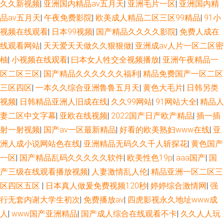
久久新视频
|
亚洲国内精品av五月天
|
亚洲毛片一区
|
亚洲国内精
品av五月天
|
午夜免费影院
|
欧美成人精品二区三区99精品
|
91小
视频在线观看
|
日本99视频
|
国产精品久久久久影院
|
免费人成在
线观看网站
|
天天爱天天做久久狠狠做
|
亚洲成av人片一区二区密
柚
|
小视频在线观看
|
曰本女人牲交全视频播放
|
亚洲午夜精品一
区二区三区
|
国产精品久久久久久久福利
|
精品免费国产一区二区
三区四区
|
一本久久综合亚洲鲁鲁五月天
|
黄色大毛片
|
日韩另类
视频
|
日韩精品亚洲人旧成在线
|
久久99网站
|
91网站大全
|
精品人
妻二区中文字幕
|
亚欧在线视频
|
2022国产日产欧产精品
|
插一插
射一射视频
|
国产av一区最新精品
|
好看的欧美熟妇www在线
|
亚
洲人成小说网站色在线
|
亚洲精品无码久久千人斩探花
|
黄色国产
一区
|
国产精品乱码久久久久久软件
|
欧美性色19p
|
aaa国产
|
国
产三级在线观看播放视频
|
人妻激情乱人伦
|
精品亚洲一区二区三
区四区五区
|
日本真人做爰免费视频120秒
|
婷婷综合激情网
|
强
行无套内谢大学生初次
|
免费播放av
|
四虎影视永久地址www成
人
|
www国产亚洲精品
|
国产成人综合在线观看不卡
|
久久人人玩