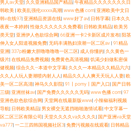
男人av天堂
|
久久亚洲精品国产精品
|
午夜精品久久久久久久久日
韩欧美
|
欧美乱强伦xxxxx高潮
|
www.色播.com
|
亚洲欧美中文日
韩v在线97
|
亚洲精品资源在线
|
www.好了av
|
日韩字幕
|
日本久久
夜夜一本婷婷
|
性做久久久久久久免费看
|
日韩欧美精品
|
欧美另
类天堂
|
亚洲伊人色欲综合网
|
66亚洲一卡2卡新区成片发布
|
阳茎
伸入女人阳道视频免费
|
无码丰满熟妇浪潮一区二区av
|
91精品
亚洲
|
337p粉嫩大胆噜噜噜噜一区二区
|
成人你懂的
|
久久黄色一
级片
|
在线精品免费视频
|
免费黄色高清视频
|
饥渴少妇做私密保
健视频
|
综合久久—本道中文字幕
|
久久久一本精品久久精品六六
|
久久人人玩人妻潮喷内射人人
|
精品久久人人爽天天玩人人妻
|
欧
美一区二区高清
|
神马久久影院
|
91丨porny丨国产入口
|
国产日韩
三级
|
亚洲丝袜av
|
国产免费久久久久久无码
|
www.色播.com
|
97
亚洲色欲色欲综合网
|
天堂网在线最新版www
|
小辣椒福利视频
导航
|
日韩欧美精品
|
男女裸交无遮挡啪啪激情试看
|
中文字幕一
区二区三区有限公司
|
天堂久久久久va久久久久
|
国产亚洲va天堂
va777
|
一二三四韩国视频社区3
|
免费污视频在线观看
|
日韩精品