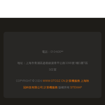
電話：010-600**
地址：上海市青浦區趙巷鎮滬青平公路3398號1幢3層T區
302室
COPYRIGHT © 2026
WWW.OTCGZ.CN
計算機服務
上海秋
冠科技有限公司
計算機服務
版權所有
SITEMAP