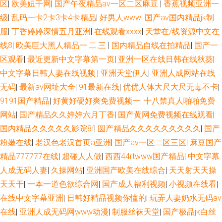
区
|
欧美妞干网
|
国产午夜精品av一区二区麻豆
|
香蕉视频亚洲一
级
|
乱码一卡2卡3卡4卡精品
|
好男人www
|
国产av国内精品jk制
服
|
丁香婷婷深情五月亚洲
|
在线观看xxxx
|
天堂在/线资源中文在
线8
|
欧美巨大黑人精品一.二.三
|
国内精品自线在拍精品
|
国产一
区观看
|
最近更新中文字幕第一页
|
亚洲一区在线日韩在线秋葵
|
中文字幕日韩人妻在线视频
|
亚洲天堂伊人
|
亚洲人成网站在线
无码
|
最新av网址大全
|
91最新在线
|
优优人体大尺大尺无毒不卡
|
9191国产精品
|
好黄好硬好爽免费视频一
|
十八禁真人啪啪免费
网站
|
国产精品久久婷婷六月丁香
|
国产黄网免费视频在线观看
|
国内精品久久久久久影院8f
|
圆产精品久久久久久久久久久
|
国产
粉嫩在线
|
老汉色老汉首页a亚洲
|
国产aⅴ一区二区三区
|
麻豆国产
精品777777在线
|
超碰人人做
|
西西44rtwww国产精品
|
中文字幕
人成无码人妻
|
久操网站
|
亚洲国产欧美在线综合
|
天天射天天操
天天干
|
一本一道色欲综合网
|
国产成人福利视频
|
小视频在线看
|
在线中文字幕亚洲
|
日韩好精品视频你懂的
|
玩弄人妻奶水无码av
在线
|
亚洲人成无码网www动漫
|
制服丝袜天堂
|
国产极品jk白丝