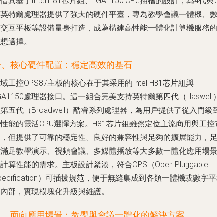
借其基于Intel H81芯片組、LGA1150 CPU插槽的設計，為4代與
代英特爾處理器提供了強大的硬件平臺，專為教學會議一體機、
字交互平板等設備量身打造，成為構建高性能一體化計算機服務
理想選擇。
一、核心硬件配置：穩定高效的基石
域工控OPS87主板的核心在于其采用的Intel H81芯片組與
GA1150處理器接口。這一組合完美支持英特爾第四代（Haswell
第五代（Broadwell）酷睿系列處理器，為用戶提供了從入門級
性能的靈活CPU選擇方案。H81芯片組雖然定位主流商用與工控
場，但提供了可靠的穩定性、良好的兼容性與足夠的擴展能力，
以滿足教學演示、視頻會議、多媒體播放等大多數一體化應用場
計算性能的需求。主板設計緊湊，符合OPS（Open Pluggable
pecification）可插拔規范，便于無縫集成到各類一體機或數字
的內部，實現模塊化升級與維護。
二、面向應用場景：教學與會議一體化的解決方案