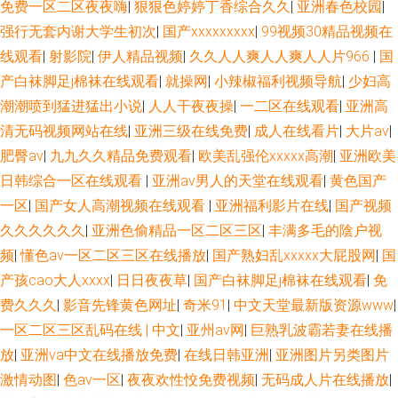
免费一区二区夜夜嗨
|
狠狠色婷婷丁香综合久久
|
亚洲春色校园
|
强行无套内谢大学生初次
|
国产xxxxxxxxx
|
99视频30精品视频在
线观看
|
射影院
|
伊人精品视频
|
久久人人爽人人爽人人片966
|
国
产白袜脚足j棉袜在线观看
|
就操网
|
小辣椒福利视频导航
|
少妇高
潮潮喷到猛进猛出小说
|
人人干夜夜操
|
一二区在线观看
|
亚洲高
清无码视频网站在线
|
亚洲三级在线免费
|
成人在线看片
|
大片av
|
肥臀av
|
九九久久精品免费观看
|
欧美乱强伦xxxxx高潮
|
亚洲欧美
日韩综合一区在线观看
|
亚洲aⅴ男人的天堂在线观看
|
黄色国产
一区
|
国产女人高潮视频在线观看
|
亚洲福利影片在线
|
国产视频
久久久久久久
|
亚洲色偷精品一区二区三区
|
丰满多毛的陰户视
频
|
懂色av一区二区三区在线播放
|
国产熟妇乱xxxxx大屁股网
|
国
产孩cao大人xxxx
|
日日夜夜草
|
国产白袜脚足j棉袜在线观看
|
免
费久久久
|
影音先锋黄色网址
|
奇米91
|
中文天堂最新版资源www
|
一区二区三区乱码在线 | 中文
|
亚州av网
|
巨熟乳波霸若妻在线播
放
|
亚洲va中文在线播放免费
|
在线日韩亚洲
|
亚洲图片另类图片
激情动图
|
色av一区
|
夜夜欢性恔免费视频
|
无码成人片在线播放
|