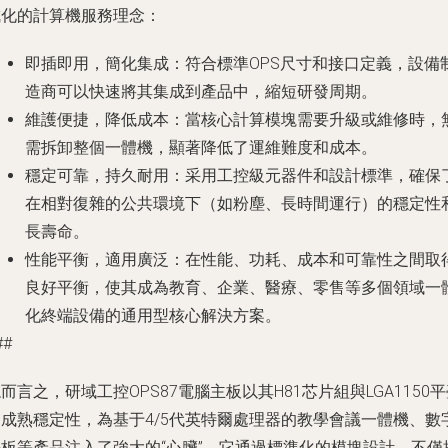
成化的計算機服務理念：
即插即用，簡化集成
：符合標準OPS尺寸和接口定義，設備
造商可以快速將其集成到產品中，縮短研發周期。
維護便捷，降低成本
：當核心計算模塊需要升級或維修時，
需拆卸整個一體機，顯著降低了運維難度和成本。
穩定可靠，持久耐用
：采用工控級元器件和設計標準，確保
在相對復雜的公共環境下（如粉塵、長時間運行）的穩定性
長壽命。
性能平衡，適用廣泛
：在性能、功耗、成本和可靠性之間取
良好平衡，使其成為教育、企業、醫療、零售等多個領域一
化終端設備的通用型核心解決方案。
##
而言之，研域工控OPS87電腦主板以其H81芯片組與LGA1150
的成熟穩定性，為基于4/5代英特爾處理器的教學會議一體機、數
平板等產品注入了強大的“心臟”。它通過標準化的模塊設計，不僅