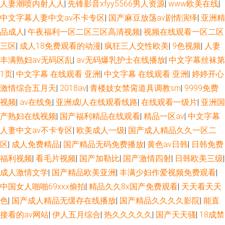
人妻潮喷内射人人
|
先锋影音xfyy5566男人资源
|
www欧美在线
|
中文字幕人妻中文av不卡专区
|
国产麻豆放荡av剧情演绎
|
亚洲精
品成人
|
午夜福利一区二区三区高清视频
|
视频在线观看一区二区
三区
|
成人18免费观看的动漫
|
疯狂三人交性欧美
|
9色视频
|
人妻
丰满熟妇av无码区乱
|
av无码爆乳护士在线播放
|
中文字幕丝袜第
1页
|
中文字幕 在线观看 亚洲
|
中文字幕 在线观看 亚洲
|
婷婷开心
激情综合五月天
|
2018av
|
青楼妓女禁脔道具调教sm
|
9999免费
视频
|
av在线免
|
亚洲成l人在线观看线路
|
在线观看一级片
|
亚洲国
产熟妇在线视频
|
国产福利精品在线观看
|
精品一区av
|
中文字幕
人妻中文av不卡专区
|
欧美成人一级
|
国产成人精品久久一区二
区
|
成人免费精品
|
国产精品无码免费播放
|
黄色av日韩
|
日韩免费
福利视频
|
看毛片视频
|
国产加勒比
|
国产激情四射
|
日韩欧美三级
|
成人激情文学
|
国产精品欧美亚洲
|
丰满少妇作爱视频免费观看
|
中国女人啪啪69xxⅹ偷拍
|
精品久久8x国产免费观看
|
天天看天天
色
|
国产成人精品无缓存在线播放
|
国产精品久久久久影院
|
能直
接看的av网站
|
伊人五月综合
|
热久久久久久
|
国产天天骚
|
18成禁