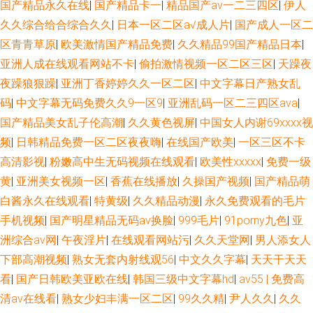
国产精品永久在线
|
国产精品卡一
|
精品国产av一二三四区
|
伊人
久久综合给合综合久久
|
日本一区二区a√成人片
|
国产成人一区二
区青青草原
|
欧美激情国产精品免费
|
久久精品99国产精品日本
|
亚洲人成在线观看网站不卡
|
偷拍激情视频一区二区三区
|
天躁夜
夜躁狼狠躁
|
亚洲丁香婷婷久久一区二区
|
中文字幕日产熟女乱
码
|
中文字幕无码免费久久9一区9
|
亚洲乱码一区二三四区ava
|
国产精品美女乱子伦高潮
|
久久黄色视屏
|
中国女人内谢69xxxx视
频
|
日韩精品免费一区二区夜夜嗨
|
在线国产欧美
|
一区三区不卡
高清影视
|
粉嫩高中生无码视频在线观看
|
欧美性xxxxx
|
免费一级
黄
|
亚洲美女视频一区
|
香蕉在线播放
|
久操国产视频
|
国产精品萌
白酱永久在线观看
|
特黄级
|
久久精品动漫
|
永久免费观看的毛片
手机视频
|
国产明星精品无码av换脸
|
999毛片
|
91porny九色
|
亚
洲综合av网
|
午夜淫片
|
在线观看网站污
|
久久天堂网
|
男人添女人
下部高潮视频
|
熟女无套内射线观56
|
中文久久字幕
|
天天干天天
看
|
国产日韩欧美亚欧在线
|
韩国三级中文字幕hd
|
av55 | 免费高
清av在线看
|
熟女少妇丰满一区二区
|
99久久精
|
尹人久久
|
久久