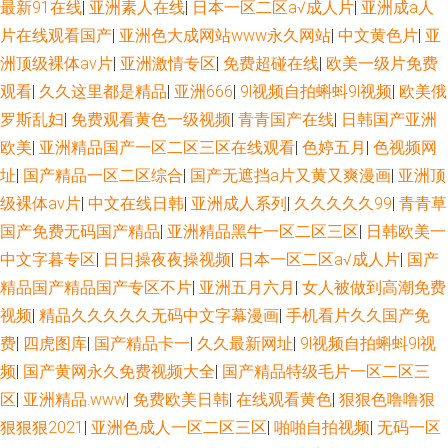
最新91在线
|
亚洲素人在线
|
日本一区二区a√成人片
|
亚洲成a人
片在线观看国产
|
亚洲色大成网站www永久网站
|
中文黄色片
|
亚
洲顶级裸体av片
|
亚洲激情专区
|
免费超碰在线
|
欧美一级片免费
观看
|
久久这里都是精品
|
亚洲666
|
9l视频自拍蝌蚪9l视频
|
欧美俄
罗斯乱妇
|
免费观看黄色一级视频
|
青青国产在线
|
日韩国产亚洲
欧美
|
亚洲精品国产一区二区三区在线观看
|
色婷五月
|
色视频网
址
|
国产精品一区二区综合
|
国产无遮挡a片又黄又爽漫画
|
亚洲顶
级裸体av片
|
中文在线日韩
|
亚洲成人系列
|
久久久久久99
|
青青草
国产免费无码国产精品
|
亚洲精品黑牛一区二区三区
|
日韩欧美一
中文字暮专区
|
日日操夜夜操视频
|
日本一区二区a√成人片
|
国产
精品国产精品国产专区不片
|
亚洲五月六月
|
女人被做到高潮免费
视频
|
精品久久久久久无码中文字幕漫画
|
手机看片久久国产免
费
|
四虎图库
|
国产精品卡一
|
久久最新网址
|
9l视频自拍蝌蚪9l视
频
|
国产黄网永久免费视频大全
|
国产精品特级毛片一区二区三
区
|
亚洲精品.www
|
免费欧美日韩
|
在线观看黄色
|
狠狠色噜噜狠
狠狠狠2021
|
亚洲色成人一区二区三区
|
啪啪自拍视频
|
无码一区