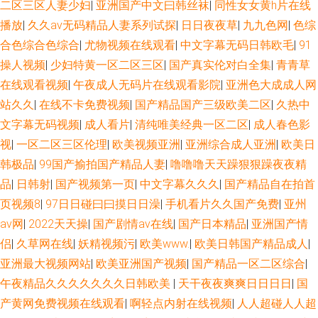
二区三区人妻少妇
|
亚洲国产中文曰韩丝袜
|
同性女女黄h片在线
播放
|
久久av无码精品人妻系列试探
|
日日夜夜草
|
九九色网
|
色综
合色综合色综合
|
尤物视频在线观看
|
中文字幕无码日韩欧毛
|
91
操人视频
|
少妇特黄一区二区三区
|
国产真实伦对白全集
|
青青草
在线观看视频
|
午夜成人无码片在线观看影院
|
亚洲色大成成人网
站久久
|
在线不卡免费视频
|
国产精品国产三级欧美二区
|
久热中
文字幕无码视频
|
成人看片
|
清纯唯美经典一区二区
|
成人春色影
视
|
一区二区三区伦理
|
欧美视频亚洲
|
亚洲综合成人亚洲
|
欧美日
韩极品
|
99国产揄拍国产精品人妻
|
噜噜噜天天躁狠狠躁夜夜精
品
|
日韩射
|
国产视频第一页
|
中文字幕久久久
|
国产精品自在拍首
页视频8
|
97日日碰曰曰摸日日澡
|
手机看片久久国产免费
|
亚州
av网
|
2022天天操
|
国产剧情av在线
|
国产日本精品
|
亚洲国产情
侣
|
久草网在线
|
妖精视频污
|
欧美www.
|
欧美日韩国产精品成人
|
亚洲最大视频网站
|
欧美亚洲国产视频
|
国产精品一区二区综合
|
午夜精品久久久久久久久日韩欧美
|
天干夜夜爽爽日日日日
|
国
产黄网免费视频在线观看
|
啊轻点内射在线视频
|
人人超碰人人超