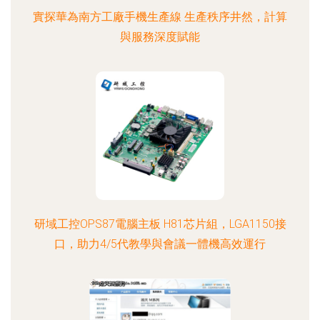
實探華為南方工廠手機生產線 生產秩序井然，計算
與服務深度賦能
研域工控OPS87電腦主板 H81芯片組，LGA1150接
口，助力4/5代教學與會議一體機高效運行