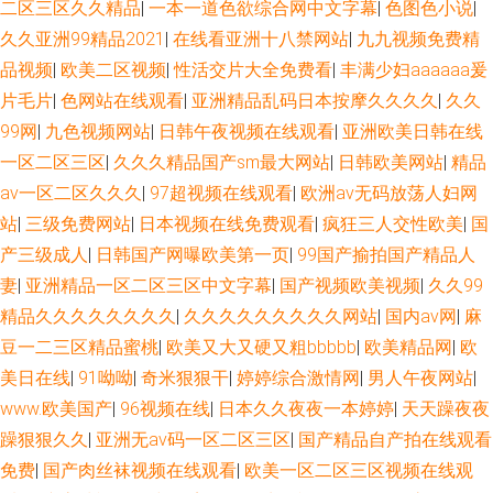
二区三区久久精品
|
一本一道色欲综合网中文字幕
|
色图色小说
|
久久亚洲99精品2021
|
在线看亚洲十八禁网站
|
九九视频免费精
品视频
|
欧美二区视频
|
性活交片大全免费看
|
丰满少妇aaaaaa爰
片毛片
|
色网站在线观看
|
亚洲精品乱码日本按摩久久久久
|
久久
99网
|
九色视频网站
|
日韩午夜视频在线观看
|
亚洲欧美日韩在线
一区二区三区
|
久久久精品国产sm最大网站
|
日韩欧美网站
|
精品
av一区二区久久久
|
97超视频在线观看
|
欧洲av无码放荡人妇网
站
|
三级免费网站
|
日本视频在线免费观看
|
疯狂三人交性欧美
|
国
产三级成人
|
日韩国产网曝欧美第一页
|
99国产揄拍国产精品人
妻
|
亚洲精品一区二区三区中文字幕
|
国产视频欧美视频
|
久久99
精品久久久久久久久久
|
久久久久久久久久久网站
|
国内av网
|
麻
豆一二三区精品蜜桃
|
欧美又大又硬又粗bbbbb
|
欧美精品网
|
欧
美日在线
|
91呦呦
|
奇米狠狠干
|
婷婷综合激情网
|
男人午夜网站
|
www.欧美国产
|
96视频在线
|
日本久久夜夜一本婷婷
|
天天躁夜夜
躁狠狠久久
|
亚洲无av码一区二区三区
|
国产精品自产拍在线观看
免费
|
国产肉丝袜视频在线观看
|
欧美一区二区三区视频在线观