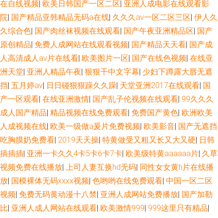
在自线视频
|
欧美日韩国产一区二区
|
亚洲人成电影在线观看影
院
|
国产精品亚韩精品无码a在线
|
久久久av一区二区三区
|
伊人久
久综合色
|
国产肉丝袜视频在线观看
|
国产午夜亚洲精品区
|
国产
原创精品
|
免费人成网站在线观看视频
|
国产精品天天看
|
国产成
人高清成人av片在线看
|
欧美图片一区
|
国产在线色视频
|
在线亚
洲天堂
|
亚洲人精品午夜
|
狠狠干中文字幕
|
少妇下蹲露大唇无遮
挡
|
五月婷av
|
日日碰狠狠躁久久躁
|
天堂亚洲2017在线观看
|
国
产一区观看
|
在线亚洲激情
|
国产乱子伦视频在线观看
|
99久久久
成人国产精品
|
精品视频在线免费观看
|
免费国产黄色
|
欧洲欧美
人成视频在线
|
欧美一级做a爰片免费视频
|
欧美影音
|
国产无遮挡
吃胸膜奶免费看
|
2019天天操
|
特黄做受又粗又长又大又硬
|
日韩
插插插
|
亚洲一卡久久4卡5卡6卡7卡
|
欧美级特黄aaaaaa片
|
久草
视频免费在线播放
|
上司人妻互换hd无码
|
同性女女黄h片在线播
放
|
国模裸体无码xxxx视频
|
色哟哟在线免费观看
|
中国一区二区
视频
|
免费无码黄动漫十八禁
|
亚洲人成网站免费播放
|
国产加勒
比
|
亚洲人成人网站在线观看
|
欧美激情999
|
999这里只有精品
|