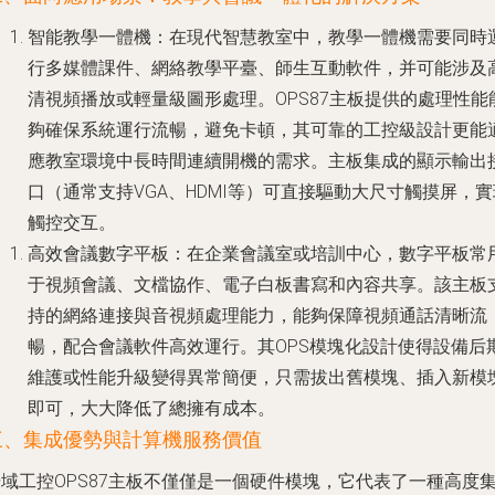
智能教學一體機
：在現代智慧教室中，教學一體機需要同時
行多媒體課件、網絡教學平臺、師生互動軟件，并可能涉及
清視頻播放或輕量級圖形處理。OPS87主板提供的處理性能
夠確保系統運行流暢，避免卡頓，其可靠的工控級設計更能
應教室環境中長時間連續開機的需求。主板集成的顯示輸出
口（通常支持VGA、HDMI等）可直接驅動大尺寸觸摸屏，實
觸控交互。
高效會議數字平板
：在企業會議室或培訓中心，數字平板常
于視頻會議、文檔協作、電子白板書寫和內容共享。該主板
持的網絡連接與音視頻處理能力，能夠保障視頻通話清晰流
暢，配合會議軟件高效運行。其OPS模塊化設計使得設備后
維護或性能升級變得異常簡便，只需拔出舊模塊、插入新模
即可，大大降低了總擁有成本。
三、集成優勢與計算機服務價值
域工控OPS87主板不僅僅是一個硬件模塊，它代表了一種高度