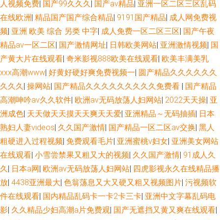
人视频免费
|
国产99久久久
|
国产aⅴ精品
|
亚洲一区二区三区乱码
在线欧洲
|
精品国产国产综合精品
|
9191国产精品
|
成人网免费视
频
|
亚洲 欧美 综合 另类 中字
|
成人免费一区二区三区
|
国产午夜
精品av一区二区
|
国产激情网址
|
日韩欧美网站
|
亚洲激情视频
|
国
产黄大片在线观看
|
奇米影视888欧美在线观看
|
欧美丰满美乳
xxx高潮www
|
好黄好硬好爽免费视频一
|
圆产精品久久久久久久
久久久
|
操网站
|
国产精品久久久久久久久久久免费看
|
国产精品
高潮呻吟av久久软件
|
欧洲av无码放荡人妇网站
|
2022天天操
|
亚
洲成色
|
天天做天天摸天天爽天天爱
|
亚洲精品～无码抽插
|
日本
熟妇人妻videos
|
久久国产激情
|
国产精品一区二区av交换
|
黑人
粗硬进入过程视频
|
免费观看毛片
|
亚洲蜜桃v妇女
|
亚洲美女网站
在线观看
|
小雪尝禁果又粗又大的视频
|
久久国产激情
|
91成人久
久
|
日本a网
|
欧洲av无码放荡人妇网站
|
四虎影视永久在线精品播
放
|
4438亚洲最大
|
色翁荡息又大又硬又粗又视频图片
|
污视频软
件在线观看
|
国内精品乱码卡一卡2卡三卡
|
亚洲中文字幕乱码电
影
|
久久精品少妇高潮a片免费观
|
国产无遮挡又黄又爽在线观看
|