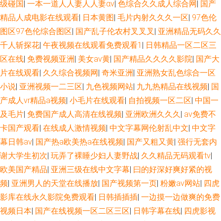
级碰国
|
一本一道人人妻人人妻αv
|
色综合久久成人综合网
|
国产
精品人成电影在线观看
|
日本黄图
|
毛片内射久久久一区
|
97色伦
图区97色伦综合图区
|
国产乱子伦农村叉叉叉
|
亚洲精品无码久久
千人斩探花
|
午夜视频在线观看免费观看1
|
日韩精品一区二区三
区在线
|
免费视频亚洲
|
美女av黄
|
国产精品久久久久影院
|
国产大
片在线观看
|
久久综合视频网
|
奇米亚洲
|
亚洲熟女乱色综合一区
小说
|
亚洲视频一二三区
|
九色视频网站
|
九九热精品在线视频
|
国
产成人vr精品a视频
|
小毛片在线观看
|
自拍视频一区二区
|
中国一
及毛片
|
免费国产成人高清在线视频
|
亚洲欧洲久久久
|
av免费不
卡国产观看
|
在线成人激情视频
|
中文字幕网伦射乱中文
|
中文字
幕日韩av
|
国产热a欧美热a在线视频
|
国产又粗又黄
|
强行无套内
谢大学生初次
|
玩弄了裸睡少妇人妻野战
|
久久精品无码观看tv
|
欧美国产精品
|
亚洲三级在线中文字幕
|
曰的好深好爽好紧的视
频
|
亚洲男人的天堂在线播放
|
国产视频第一页
|
粉嫩av网站
|
四虎
影库在线永久影院免费观看
|
日韩插插插
|
一边摸一边做爽的免费
视频日本
|
国产在线视频一区二区三区
|
日韩字幕在线
|
四虎影视